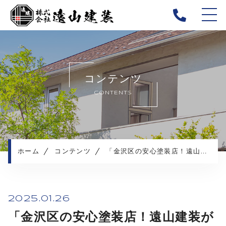
ホーム
当社について
コンテンツ
キャンペーン
CONTENTS
施工メニュー
施工実績
施工の流れ
よくある質問
ホーム
コンテンツ
「金沢区の安心塗装店！遠山建装が教える地域密着の大切さ！」
お知らせ
コンテンツ
プライバシーポリシー
2025.01.26
「金沢区の安心塗装店！遠山建装が