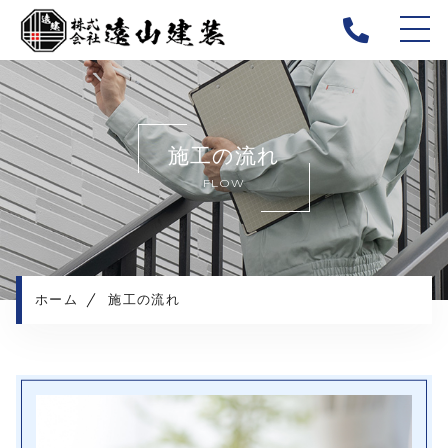
ホーム
当社について
施工の流れ
キャンペーン
FLOW
施工メニュー
施工実績
施工の流れ
よくある質問
ホーム
施工の流れ
お知らせ
コンテンツ
プライバシーポリシー