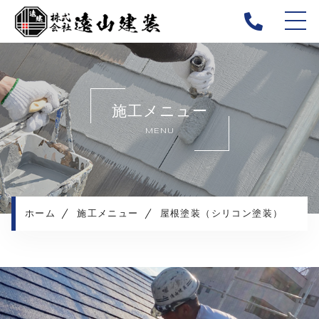
ホーム
当社について
施工メニュー
キャンペーン
MENU
施工メニュー
施工実績
施工の流れ
よくある質問
ホーム
施工メニュー
屋根塗装（シリコン塗装）
お知らせ
コンテンツ
プライバシーポリシー